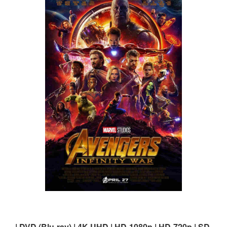
| DVD (Blu-ray) | 4K UHD | HD-1080p | HD-720p | SD-